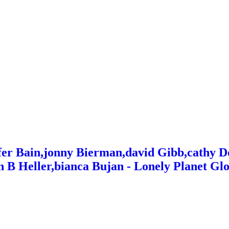
ifer Bain,jonny Bierman,david Gibb,cathy D
n B Heller,bianca Bujan - Lonely Planet Gl