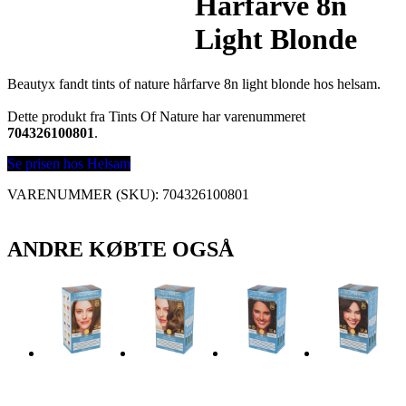
Hårfarve 8n
Light Blonde
Beautyx fandt tints of nature hårfarve 8n light blonde hos helsam.
Dette produkt fra Tints Of Nature har varenummeret
704326100801
.
Se prisen hos Helsam
VARENUMMER (SKU):
704326100801
ANDRE KØBTE OGSÅ