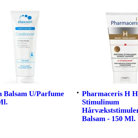
n Balsam U/Parfume
Pharmaceris H H
Ml.
Stimulinum
Hårvækststimule
Balsam - 150 Ml.