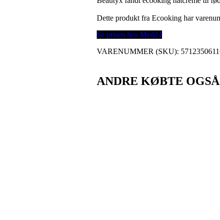
Beautyx fandt ecooking natcreme til fø
Dette produkt fra Ecooking har varen
Se prisen hos Med24
VARENUMMER (SKU):
5712350611
ANDRE KØBTE OGSÅ