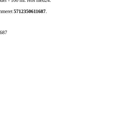
dder - 100 ml. Hos med24.
ummeret
5712350611687
.
687