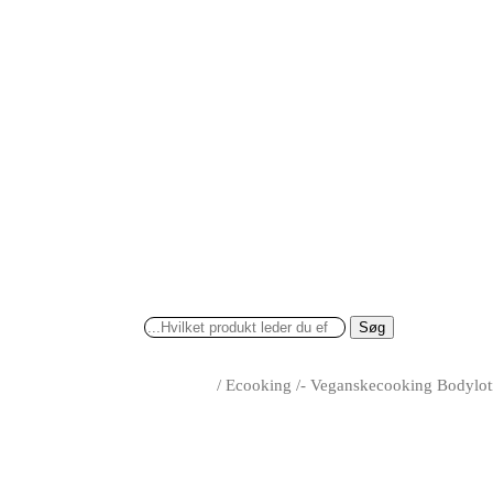
Søg
/
Ecooking
/
- Veganskecooking Bodylot