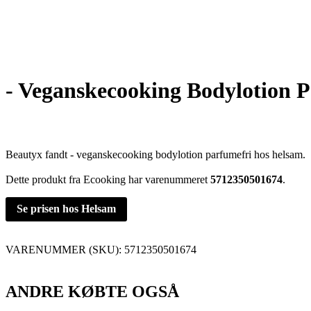
- Veganskecooking Bodylotion 
Beautyx fandt - veganskecooking bodylotion parfumefri hos helsam.
Dette produkt fra Ecooking har varenummeret
5712350501674
.
Se prisen hos Helsam
VARENUMMER (SKU):
5712350501674
ANDRE KØBTE OGSÅ