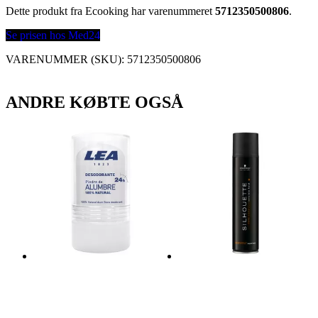
Dette produkt fra Ecooking har varenummeret
5712350500806
.
Se prisen hos Med24
VARENUMMER (SKU):
5712350500806
ANDRE KØBTE OGSÅ