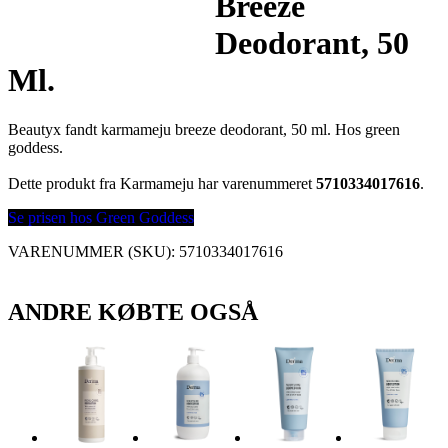
Breeze
Deodorant, 50
Ml.
Beautyx fandt karmameju breeze deodorant, 50 ml. Hos green
goddess.
Dette produkt fra Karmameju har varenummeret
5710334017616
.
Se prisen hos Green Goddess
VARENUMMER (SKU):
5710334017616
ANDRE KØBTE OGSÅ