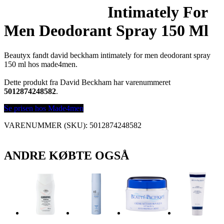
Intimately For
Men Deodorant Spray 150 Ml
Beautyx fandt david beckham intimately for men deodorant spray
150 ml hos made4men.
Dette produkt fra David Beckham har varenummeret
5012874248582
.
Se prisen hos Made4men
VARENUMMER (SKU):
5012874248582
ANDRE KØBTE OGSÅ