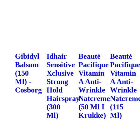
Gibidyl
Idhair
Beauté
Beauté
Balsam
Sensitive
Pacifique
Pacifiqu
(150
Xclusive
Vitamin
Vitamin
Ml) -
Strong
A Anti-
A Anti-
Cosborg
Hold
Wrinkle
Wrinkle
Hairspray
Natcreme
Natcrem
(300
(50 Ml I
(115
Ml)
Krukke)
Ml)