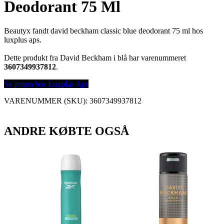
Deodorant 75 Ml
Beautyx fandt david beckham classic blue deodorant 75 ml hos
luxplus aps.
Dette produkt fra David Beckham i blå har varenummeret
3607349937812
.
Se prisen hos Luxplus Aps
VARENUMMER (SKU):
3607349937812
ANDRE KØBTE OGSÅ