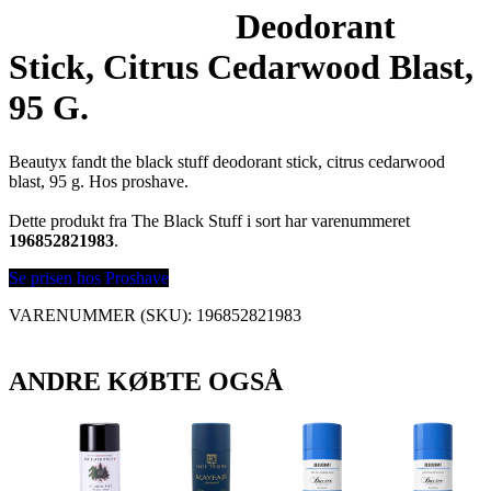
Deodorant
Stick, Citrus Cedarwood Blast,
95 G.
Beautyx fandt the black stuff deodorant stick, citrus cedarwood
blast, 95 g. Hos proshave.
Dette produkt fra The Black Stuff i sort har varenummeret
196852821983
.
Se prisen hos Proshave
VARENUMMER (SKU):
196852821983
ANDRE KØBTE OGSÅ