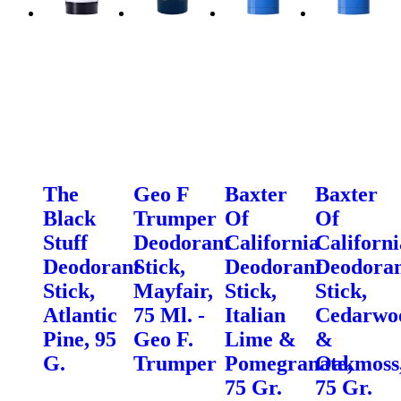
The
Geo F
Baxter
Baxter
Black
Trumper
Of
Of
Stuff
Deodorant
California
Californi
Deodorant
Stick,
Deodorant
Deodora
Stick,
Mayfair,
Stick,
Stick,
Atlantic
75 Ml. -
Italian
Cedarwo
Pine, 95
Geo F.
Lime &
&
G.
Trumper
Pomegranate,
Oakmoss
75 Gr.
75 Gr.