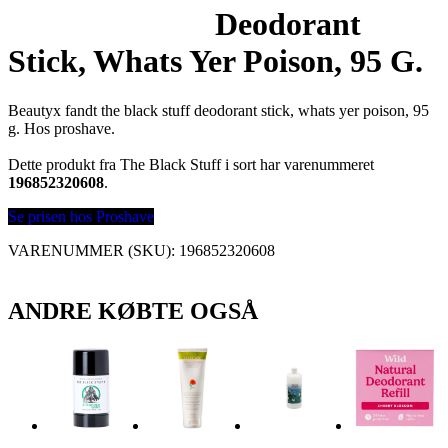
Deodorant
Stick, Whats Yer Poison, 95 G.
Beautyx fandt the black stuff deodorant stick, whats yer poison, 95
g. Hos proshave.
Dette produkt fra The Black Stuff i sort har varenummeret
196852320608
.
Se prisen hos Proshave
VARENUMMER (SKU):
196852320608
ANDRE KØBTE OGSÅ