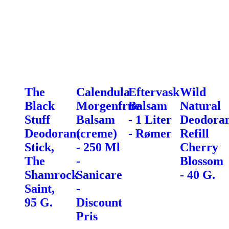
The
Calendula
Eftervask
Wild
Black
Morgenfrue
Balsam
Natural
Stuff
Balsam
- 1 Liter
Deodora
Deodorant
(creme)
- Rømer
Refill
Stick,
- 250 Ml
Cherry
The
-
Blossom
Shamrock
Sanicare
- 40 G.
Saint,
-
95 G.
Discount
Pris